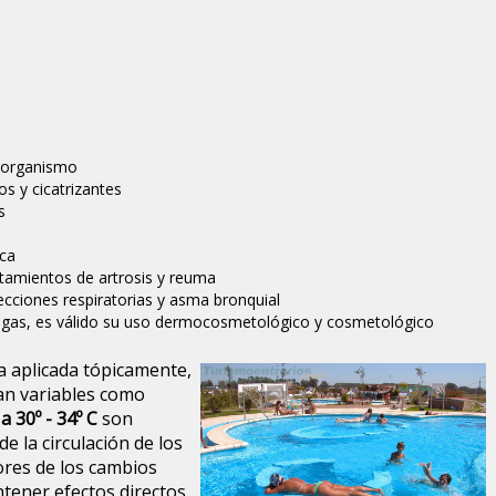
l organismo
s y cicatrizantes
s
ica
tamientos de artrosis y reuma
ecciones respiratorias y asma bronquial
algas, es válido su uso dermocosmetológico y cosmetológico
a aplicada tópicamente,
tan variables como
a 30º - 34º C
son
e la circulación de los
ores de los cambios
tener efectos directos