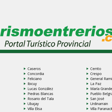
Caseros
Cerrito
Concordia
Crespo
Feliciano
General Rami
Ibicuy
La Paz
Lucas González
María Grand
Piedras Blancas
Pueblo Belgr
Rosario del Tala
San José
Ubajay
Urdinarrain
Villa Elisa
Villa Paranaci