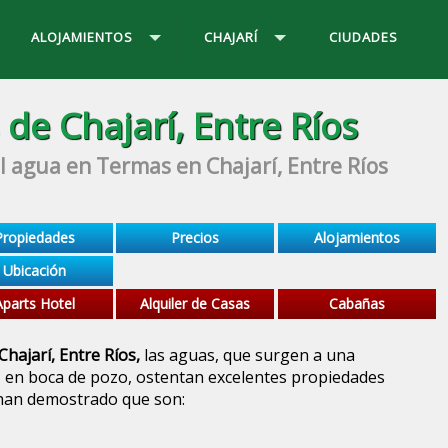
ALOJAMIENTOS
CHAJARÍ
CIUDADES
de Chajarí, Entre Ríos
 agua en Termas en Chajarí, Entre Ríos
Propiedades
Precios
Alojamientos
Ubicación
Aparts Hotel
Alquiler de Casas
Cabañas
hajarí, Entre Ríos,
las aguas, que surgen a una
C en boca de pozo, ostentan excelentes propiedades
 han demostrado que son: