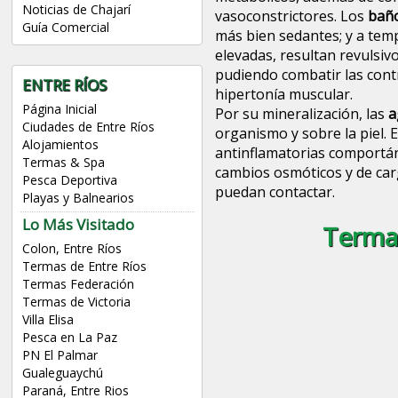
Noticias de Chajarí
vasoconstrictores. Los
baño
Guía Comercial
más bien sedantes; y a te
elevadas, resultan revulsivo
pudiendo combatir las contr
ENTRE RÍOS
hipertonía muscular.
Página Inicial
Por su mineralización, las
a
Ciudades de Entre Ríos
organismo y sobre la piel. E
Alojamientos
antinflamatorias comportá
Termas & Spa
cambios osmóticos y de carg
Pesca Deportiva
puedan contactar.
Playas y Balnearios
Lo Más Visitado
Termas
Colon, Entre Ríos
Termas de Entre Ríos
Termas Federación
Termas de Victoria
Villa Elisa
Pesca en La Paz
PN El Palmar
Gualeguaychú
Paraná, Entre Rios