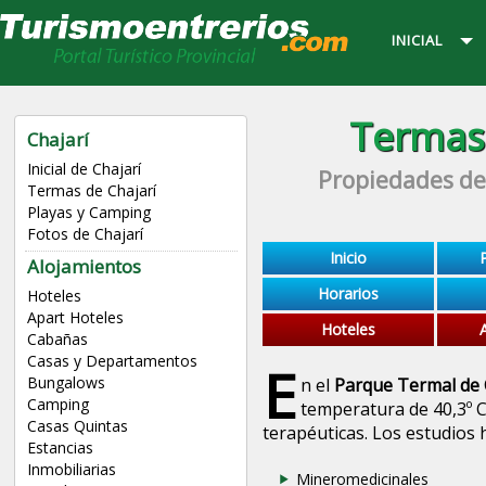
INICIAL
Termas 
Chajarí
Inicial de Chajarí
Propiedades del
Termas de Chajarí
Playas y Camping
Fotos de Chajarí
Inicio
Alojamientos
Horarios
Hoteles
Apart Hoteles
Hoteles
Cabañas
Casas y Departamentos
E
Bungalows
n el
Parque Termal de C
Camping
temperatura de 40,3º 
Casas Quintas
terapéuticas. Los estudios
Estancias
Inmobiliarias
Mineromedicinales