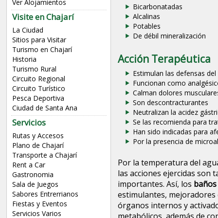
Ver Alojamientos
Bicarbonatadas
Visite en Chajarí
Alcalinas
Potables
La Ciudad
De débil mineralización
Sitios para Visitar
Turismo en Chajarí
Acción Terapéutica
Historia
Turismo Rural
Estimulan las defensas de
Circuito Regional
Funcionan como analgésico
Circuito Turístico
Calman dolores musculare
Pesca Deportiva
Son descontracturantes
Ciudad de Santa Ana
Neutralizan la acidez gástr
Servicios
Se las recomienda para tra
Han sido indicadas para af
Rutas y Accesos
Por la presencia de micro
Plano de Chajarí
Transporte a Chajarí
Por la temperatura del agu
Rent a Car
las acciones ejercidas son 
Gastronomia
importantes. Así, los
baños 
Sala de Juegos
Sabores Entrerrianos
estimulantes, mejoradores d
Fiestas y Eventos
órganos internos y activad
Servicios Varios
metabólicos, además de con