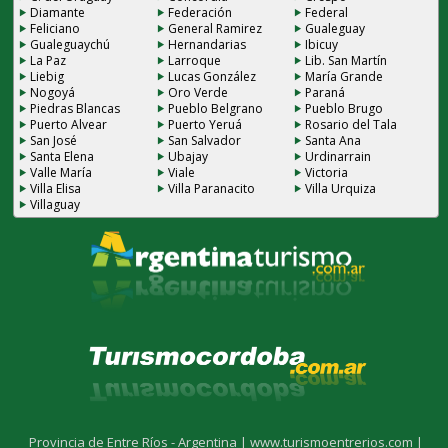
Diamante
Federación
Federal
Feliciano
General Ramirez
Gualeguay
Gualeguaychú
Hernandarias
Ibicuy
La Paz
Larroque
Lib. San Martín
Liebig
Lucas González
María Grande
Nogoyá
Oro Verde
Paraná
Piedras Blancas
Pueblo Belgrano
Pueblo Brugo
Puerto Alvear
Puerto Yeruá
Rosario del Tala
San José
San Salvador
Santa Ana
Santa Elena
Ubajay
Urdinarrain
Valle María
Viale
Victoria
Villa Elisa
Villa Paranacito
Villa Urquiza
Villaguay
Provincia de Entre Ríos - Argentina |
www.turismoentrerios.com |