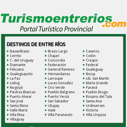
DESTINOS DE ENTRE RÍOS
Basavilbaso
Brazo Largo
Caseros
Cerrito
Chajarí
Colón
C. del Uruguay
Concordia
Crespo
Diamante
Federación
Federal
Feliciano
General Ramirez
Gualeguay
Gualeguaychú
Hernandarias
Ibicuy
La Paz
Larroque
Lib. San Martín
Liebig
Lucas González
María Grande
Nogoyá
Oro Verde
Paraná
Piedras Blancas
Pueblo Belgrano
Pueblo Brugo
Puerto Alvear
Puerto Yeruá
Rosario del Tala
San José
San Salvador
Santa Ana
Santa Elena
Ubajay
Urdinarrain
Valle María
Viale
Victoria
Villa Elisa
Villa Paranacito
Villa Urquiza
Villaguay