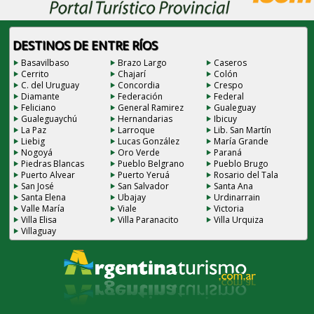
DESTINOS DE ENTRE RÍOS
Basavilbaso
Brazo Largo
Caseros
Cerrito
Chajarí
Colón
C. del Uruguay
Concordia
Crespo
Diamante
Federación
Federal
Feliciano
General Ramirez
Gualeguay
Gualeguaychú
Hernandarias
Ibicuy
La Paz
Larroque
Lib. San Martín
Liebig
Lucas González
María Grande
Nogoyá
Oro Verde
Paraná
Piedras Blancas
Pueblo Belgrano
Pueblo Brugo
Puerto Alvear
Puerto Yeruá
Rosario del Tala
San José
San Salvador
Santa Ana
Santa Elena
Ubajay
Urdinarrain
Valle María
Viale
Victoria
Villa Elisa
Villa Paranacito
Villa Urquiza
Villaguay