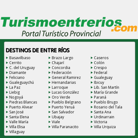
DESTINOS DE ENTRE RÍOS
Basavilbaso
Brazo Largo
Caseros
Cerrito
Chajarí
Colón
C. del Uruguay
Concordia
Crespo
Diamante
Federación
Federal
Feliciano
General Ramirez
Gualeguay
Gualeguaychú
Hernandarias
Ibicuy
La Paz
Larroque
Lib. San Martín
Liebig
Lucas González
María Grande
Nogoyá
Oro Verde
Paraná
Piedras Blancas
Pueblo Belgrano
Pueblo Brugo
Puerto Alvear
Puerto Yeruá
Rosario del Tala
San José
San Salvador
Santa Ana
Santa Elena
Ubajay
Urdinarrain
Valle María
Viale
Victoria
Villa Elisa
Villa Paranacito
Villa Urquiza
Villaguay