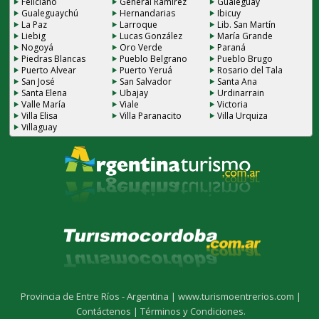
Feliciano
General Ramirez
Gualeguay
Gualeguaychú
Hernandarias
Ibicuy
La Paz
Larroque
Lib. San Martín
Liebig
Lucas González
María Grande
Nogoyá
Oro Verde
Paraná
Piedras Blancas
Pueblo Belgrano
Pueblo Brugo
Puerto Alvear
Puerto Yeruá
Rosario del Tala
San José
San Salvador
Santa Ana
Santa Elena
Ubajay
Urdinarrain
Valle María
Viale
Victoria
Villa Elisa
Villa Paranacito
Villa Urquiza
Villaguay
Provincia de Entre Ríos - Argentina |
www.turismoentrerios.com |
Contáctenos |
Términos y Condiciones.