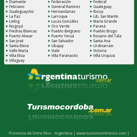
Diamante
Federación
Federal
Feliciano
General Ramirez
Gualeguay
Gualeguaychú
Hernandarias
Ibicuy
La Paz
Larroque
Lib. San Martín
Liebig
Lucas González
María Grande
Nogoyá
Oro Verde
Paraná
Piedras Blancas
Pueblo Belgrano
Pueblo Brugo
Puerto Alvear
Puerto Yeruá
Rosario del Tala
San José
San Salvador
Santa Ana
Santa Elena
Ubajay
Urdinarrain
Valle María
Viale
Victoria
Villa Elisa
Villa Paranacito
Villa Urquiza
Villaguay
Provincia de Entre Ríos - Argentina |
www.turismoentrerios.com |