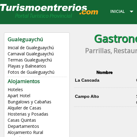
INICIAL
Gastron
Gualeguaychú
Inicial de Gualeguaychú
Parrillas, Resta
Carnaval Gualeguaychú
Termas Gualeguaychú
Playas y Balnearios
Fotos de Gualeguaychú
Nombre
Alojamientos
La Cascada
Hoteles
Apart Hotel
Campo Alto
Bungalows y Cabañas
Alquiler de Casas
Hosterias y Posadas
Casas Quintas
Departamentos
Alojamiento Rural