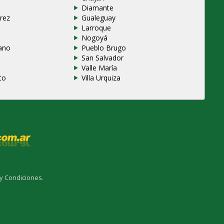
Diamante
rez
Gualeguay
Larroque
e
Nogoyá
ano
Pueblo Brugo
San Salvador
Valle María
to
Villa Urquiza
y Condiciones.