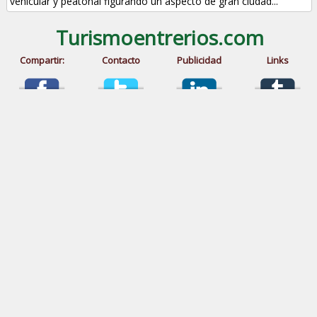
vehicular y peatonal figurando un aspecto de gran ciudad...
Turismoentrerios.com
Compartir:
Contacto
Publicidad
Links