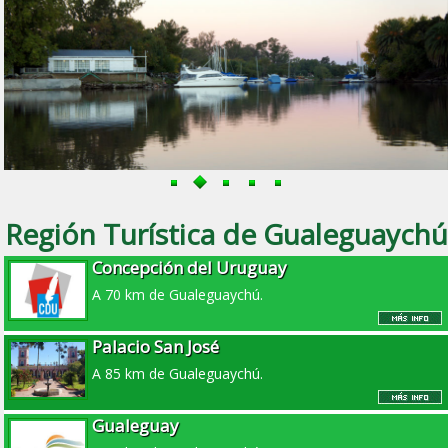
Región Turística de Gualeguaychú
Concepción del Uruguay
A 70 km de Gualeguaychú.
Palacio San José
A 85 km de Gualeguaychú.
Gualeguay