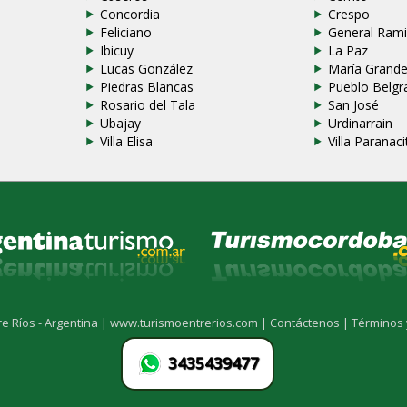
Concordia
Crespo
Feliciano
General Rami
Ibicuy
La Paz
Lucas González
María Grand
Piedras Blancas
Pueblo Belgr
Rosario del Tala
San José
Ubajay
Urdinarrain
Villa Elisa
Villa Paranaci
re Ríos - Argentina |
www.turismoentrerios.com |
Contáctenos |
Términos 
3435439477