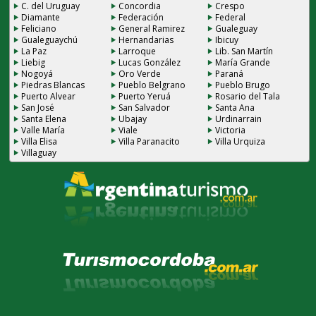
C. del Uruguay
Concordia
Crespo
Diamante
Federación
Federal
Feliciano
General Ramirez
Gualeguay
Gualeguaychú
Hernandarias
Ibicuy
La Paz
Larroque
Lib. San Martín
Liebig
Lucas González
María Grande
Nogoyá
Oro Verde
Paraná
Piedras Blancas
Pueblo Belgrano
Pueblo Brugo
Puerto Alvear
Puerto Yeruá
Rosario del Tala
San José
San Salvador
Santa Ana
Santa Elena
Ubajay
Urdinarrain
Valle María
Viale
Victoria
Villa Elisa
Villa Paranacito
Villa Urquiza
Villaguay