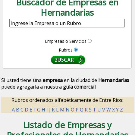
Buscador de Empresas en
Hernandarias
Empresas o Servicios
Rubros
Si usted tiene una
empresa
en la ciudad de
Hernandarias
puede agregarla a nuestra
guía comercial
.
Rubros ordenados alfabéticamente de Entre Ríos:
A
B
C
D
E
F
G
H
I
J
K
L
M
N
O
P
Q
R
S
T
U
V
W
X
Y
Z
Listado de Empresas y
Profesionales de Hernandarias