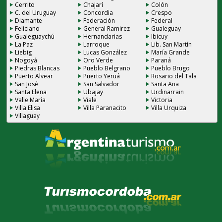
Cerrito
Chajarí
Colón
C. del Uruguay
Concordia
Crespo
Diamante
Federación
Federal
Feliciano
General Ramirez
Gualeguay
Gualeguaychú
Hernandarias
Ibicuy
La Paz
Larroque
Lib. San Martín
Liebig
Lucas González
María Grande
Nogoyá
Oro Verde
Paraná
Piedras Blancas
Pueblo Belgrano
Pueblo Brugo
Puerto Alvear
Puerto Yeruá
Rosario del Tala
San José
San Salvador
Santa Ana
Santa Elena
Ubajay
Urdinarrain
Valle María
Viale
Victoria
Villa Elisa
Villa Paranacito
Villa Urquiza
Villaguay