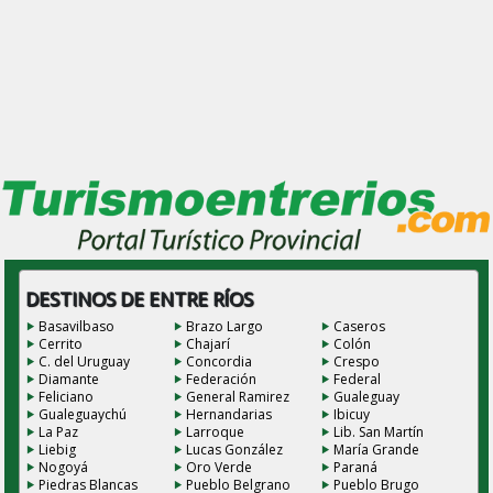
DESTINOS DE ENTRE RÍOS
Basavilbaso
Brazo Largo
Caseros
Cerrito
Chajarí
Colón
C. del Uruguay
Concordia
Crespo
Diamante
Federación
Federal
Feliciano
General Ramirez
Gualeguay
Gualeguaychú
Hernandarias
Ibicuy
La Paz
Larroque
Lib. San Martín
Liebig
Lucas González
María Grande
Nogoyá
Oro Verde
Paraná
Piedras Blancas
Pueblo Belgrano
Pueblo Brugo