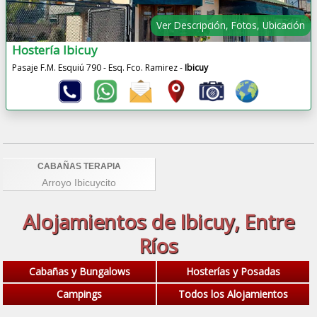
Ver Descripción, Fotos, Ubicación
Hostería Ibicuy
Pasaje F.M. Esquiú 790 - Esq. Fco. Ramirez -
Ibicuy
CABAÑAS TERAPIA
Arroyo Ibicuycito
Alojamientos de Ibicuy, Entre
Ríos
Cabañas y Bungalows
Hosterías y Posadas
Campings
Todos los Alojamientos