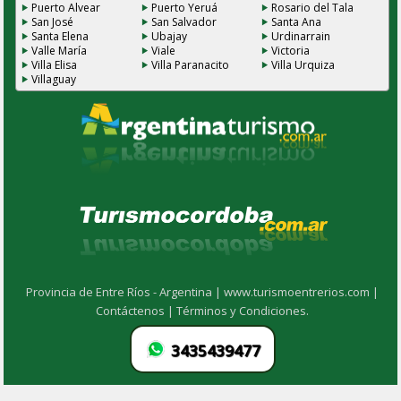
Puerto Alvear
Puerto Yeruá
Rosario del Tala
San José
San Salvador
Santa Ana
Santa Elena
Ubajay
Urdinarrain
Valle María
Viale
Victoria
Villa Elisa
Villa Paranacito
Villa Urquiza
Villaguay
Provincia de Entre Ríos - Argentina |
www.turismoentrerios.com |
Contáctenos |
Términos y Condiciones.
3435439477