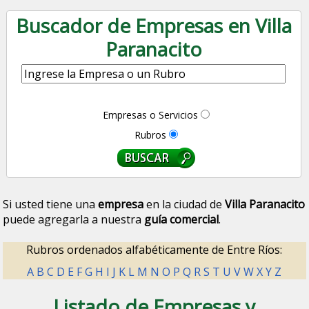
Buscador de Empresas en Villa
Paranacito
Empresas o Servicios
Rubros
Si usted tiene una
empresa
en la ciudad de
Villa Paranacito
puede agregarla a nuestra
guía comercial
.
Rubros ordenados alfabéticamente de Entre Ríos:
A
B
C
D
E
F
G
H
I
J
K
L
M
N
O
P
Q
R
S
T
U
V
W
X
Y
Z
Listado de Empresas y