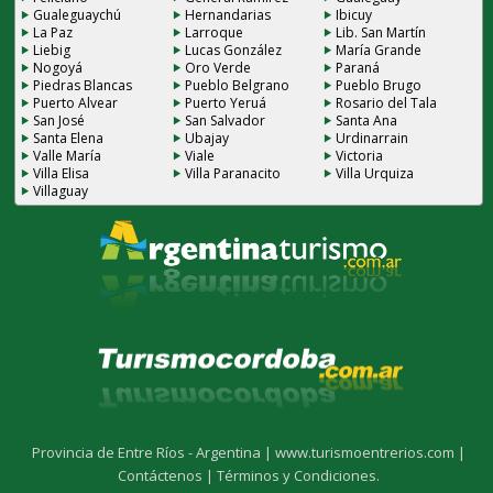
Gualeguaychú
Hernandarias
Ibicuy
La Paz
Larroque
Lib. San Martín
Liebig
Lucas González
María Grande
Nogoyá
Oro Verde
Paraná
Piedras Blancas
Pueblo Belgrano
Pueblo Brugo
Puerto Alvear
Puerto Yeruá
Rosario del Tala
San José
San Salvador
Santa Ana
Santa Elena
Ubajay
Urdinarrain
Valle María
Viale
Victoria
Villa Elisa
Villa Paranacito
Villa Urquiza
Villaguay
Provincia de Entre Ríos - Argentina |
www.turismoentrerios.com |
Contáctenos |
Términos y Condiciones.