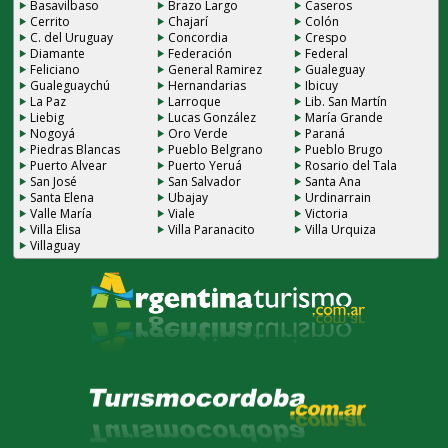
Basavilbaso
Brazo Largo
Caseros
Cerrito
Chajarí
Colón
C. del Uruguay
Concordia
Crespo
Diamante
Federación
Federal
Feliciano
General Ramirez
Gualeguay
Gualeguaychú
Hernandarias
Ibicuy
La Paz
Larroque
Lib. San Martín
Liebig
Lucas González
María Grande
Nogoyá
Oro Verde
Paraná
Piedras Blancas
Pueblo Belgrano
Pueblo Brugo
Puerto Alvear
Puerto Yeruá
Rosario del Tala
San José
San Salvador
Santa Ana
Santa Elena
Ubajay
Urdinarrain
Valle María
Viale
Victoria
Villa Elisa
Villa Paranacito
Villa Urquiza
Villaguay