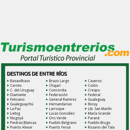
DESTINOS DE ENTRE RÍOS
Basavilbaso
Brazo Largo
Caseros
Cerrito
Chajarí
Colón
C. del Uruguay
Concordia
Crespo
Diamante
Federación
Federal
Feliciano
General Ramirez
Gualeguay
Gualeguaychú
Hernandarias
Ibicuy
La Paz
Larroque
Lib. San Martín
Liebig
Lucas González
María Grande
Nogoyá
Oro Verde
Paraná
Piedras Blancas
Pueblo Belgrano
Pueblo Brugo
Puerto Alvear
Puerto Yeruá
Rosario del Tala