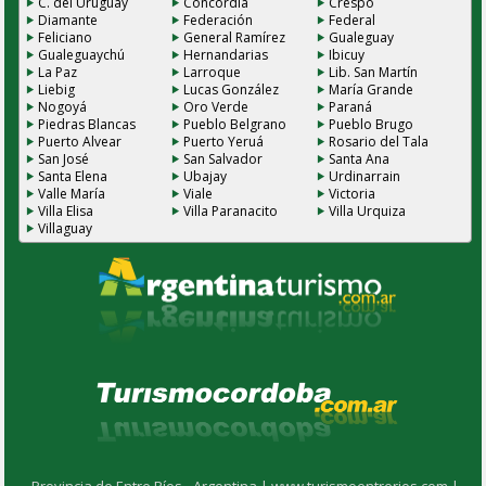
C. del Uruguay
Concordia
Crespo
Diamante
Federación
Federal
Feliciano
General Ramírez
Gualeguay
Gualeguaychú
Hernandarias
Ibicuy
La Paz
Larroque
Lib. San Martín
Liebig
Lucas González
María Grande
Nogoyá
Oro Verde
Paraná
Piedras Blancas
Pueblo Belgrano
Pueblo Brugo
Puerto Alvear
Puerto Yeruá
Rosario del Tala
San José
San Salvador
Santa Ana
Santa Elena
Ubajay
Urdinarrain
Valle María
Viale
Victoria
Villa Elisa
Villa Paranacito
Villa Urquiza
Villaguay
Provincia de Entre Ríos - Argentina |
www.turismoentrerios.com |