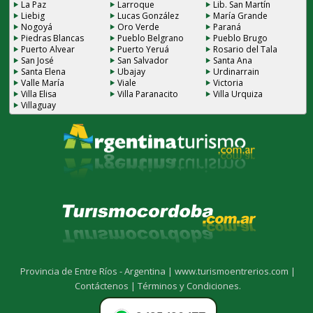
La Paz
Larroque
Lib. San Martín
Liebig
Lucas González
María Grande
Nogoyá
Oro Verde
Paraná
Piedras Blancas
Pueblo Belgrano
Pueblo Brugo
Puerto Alvear
Puerto Yeruá
Rosario del Tala
San José
San Salvador
Santa Ana
Santa Elena
Ubajay
Urdinarrain
Valle María
Viale
Victoria
Villa Elisa
Villa Paranacito
Villa Urquiza
Villaguay
Provincia de Entre Ríos - Argentina |
www.turismoentrerios.com |
Contáctenos |
Términos y Condiciones.