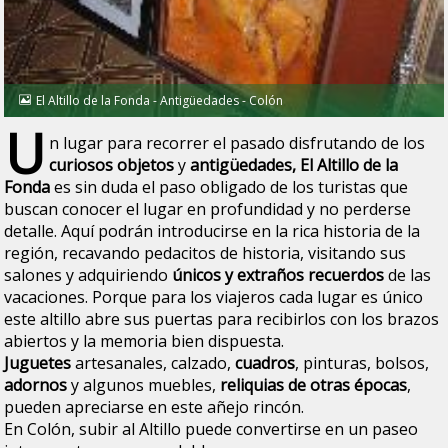
El Altillo de la Fonda - Antigüedades - Colón
U
n lugar para recorrer el pasado disfrutando de los
curiosos objetos
y
antigüedades, El Altillo de la
Fonda
es sin duda el paso obligado de los turistas que
buscan conocer el lugar en profundidad y no perderse
detalle. Aquí podrán introducirse en la rica historia de la
región, recavando pedacitos de historia, visitando sus
salones y adquiriendo
únicos y extraños recuerdos
de las
vacaciones. Porque para los viajeros cada lugar es único
este altillo abre sus puertas para recibirlos con los brazos
abiertos y la memoria bien dispuesta.
Juguetes
artesanales, calzado,
cuadros
, pinturas, bolsos,
adornos
y algunos muebles,
reliquias de otras épocas
,
pueden apreciarse en este añejo rincón.
En Colón, subir al Altillo puede convertirse en un paseo