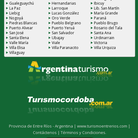
Gualeguaychú
Hernandarias
Ibicuy
La Paz
Larroque
Lib. San Martín
Liebig
Lucas González
María Grande
Nogoyá
Oro Verde
Paraná
Piedras Blancas
Pueblo Belgrano
Pueblo Brugo
Puerto Alvear
Puerto Yeruá
Rosario del Tala
San José
San Salvador
Santa Ana
Santa Elena
Ubajay
Urdinarrain
Valle María
Viale
Victoria
Villa Elisa
Villa Paranacito
Villa Urquiza
Villaguay
Provincia de Entre Ríos - Argentina |
www.turismoentrerios.com |
Contáctenos |
Términos y Condiciones.