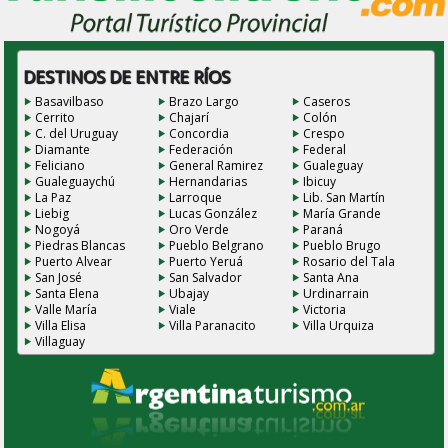
DESTINOS DE ENTRE RÍOS
Basavilbaso
Brazo Largo
Caseros
Cerrito
Chajarí
Colón
C. del Uruguay
Concordia
Crespo
Diamante
Federación
Federal
Feliciano
General Ramirez
Gualeguay
Gualeguaychú
Hernandarias
Ibicuy
La Paz
Larroque
Lib. San Martín
Liebig
Lucas González
María Grande
Nogoyá
Oro Verde
Paraná
Piedras Blancas
Pueblo Belgrano
Pueblo Brugo
Puerto Alvear
Puerto Yeruá
Rosario del Tala
San José
San Salvador
Santa Ana
Santa Elena
Ubajay
Urdinarrain
Valle María
Viale
Victoria
Villa Elisa
Villa Paranacito
Villa Urquiza
Villaguay