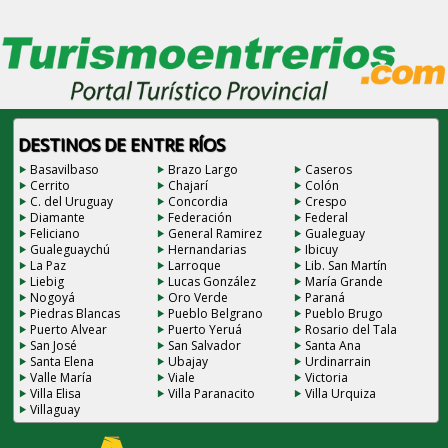
DESTINOS DE ENTRE RÍOS
Basavilbaso
Brazo Largo
Caseros
Cerrito
Chajarí
Colón
C. del Uruguay
Concordia
Crespo
Diamante
Federación
Federal
Feliciano
General Ramirez
Gualeguay
Gualeguaychú
Hernandarias
Ibicuy
La Paz
Larroque
Lib. San Martín
Liebig
Lucas González
María Grande
Nogoyá
Oro Verde
Paraná
Piedras Blancas
Pueblo Belgrano
Pueblo Brugo
Puerto Alvear
Puerto Yeruá
Rosario del Tala
San José
San Salvador
Santa Ana
Santa Elena
Ubajay
Urdinarrain
Valle María
Viale
Victoria
Villa Elisa
Villa Paranacito
Villa Urquiza
Villaguay