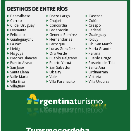
DESTINOS DE ENTRE RÍOS
Basavilbaso
Brazo Largo
Caseros
Cerrito
Chajarí
Colón
C. del Uruguay
Concordia
Crespo
Diamante
Federación
Federal
Feliciano
General Ramírez
Gualeguay
Gualeguaychú
Hernandarias
Ibicuy
La Paz
Larroque
Lib. San Martín
Liebig
Lucas González
María Grande
Nogoyá
Oro Verde
Paraná
Piedras Blancas
Pueblo Belgrano
Pueblo Brugo
Puerto Alvear
Puerto Yeruá
Rosario del Tala
San José
San Salvador
Santa Ana
Santa Elena
Ubajay
Urdinarrain
Valle María
Viale
Victoria
Villa Elisa
Villa Paranacito
Villa Urquiza
Villaguay