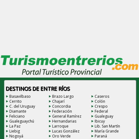
DESTINOS DE ENTRE RÍOS
Basavilbaso
Brazo Largo
Caseros
Cerrito
Chajarí
Colón
C. del Uruguay
Concordia
Crespo
Diamante
Federación
Federal
Feliciano
General Ramírez
Gualeguay
Gualeguaychú
Hernandarias
Ibicuy
La Paz
Larroque
Lib. San Martín
Liebig
Lucas González
María Grande
Nogoyá
Oro Verde
Paraná