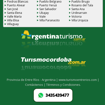
Piedras Blancas
Pueblo Belgrano
Pueblo Brugo
Puerto Alvear
Puerto Yeruá
Rosario del Tala
San José
San Salvador
Santa Ana
Santa Elena
Ubajay
Urdinarrain
Valle María
Viale
Victoria
Villa Elisa
Villa Paranacito
Villa Urquiza
Villaguay
Provincia de Entre Ríos - Argentina |
www.turismoentrerios.com |
Contáctenos |
Términos y Condiciones.
3435439477