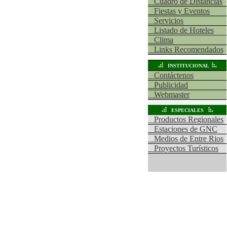
Cuadro de Distancias
Fiestas y Eventos
Servicios
Listado de Hoteles
Clima
Links Recomendados
INSTITUCIONAL
Contáctenos
Publicidad
Webmaster
ESPECIALES
Productos Regionales
Estaciones de GNC
Medios de Entre Rios
Proyectos Turísticos