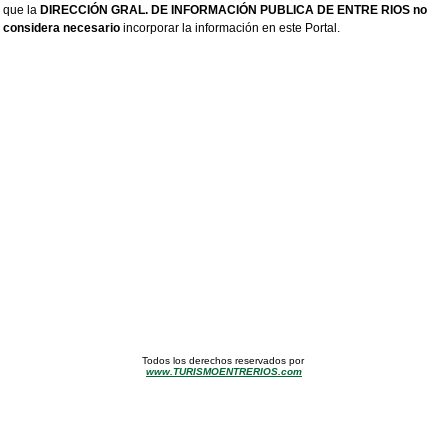
que la
DIRECCIÓN GRAL. DE INFORMACIÓN PUBLICA DE ENTRE RIOS no
considera necesario
incorporar la información en este Portal.
Todos los derechos reservados por
www.TURISMOENTRERIOS.com