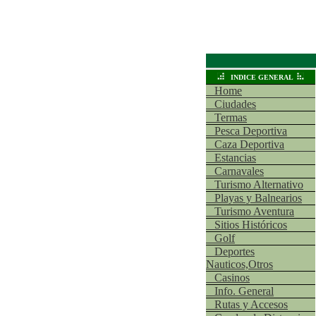
INDICE GENERAL
Home
Ciudades
Termas
Pesca Deportiva
Caza Deportiva
Estancias
Carnavales
Turismo Alternativo
Playas y Balnearios
Turismo Aventura
Sitios Históricos
Golf
Deportes
Nauticos,Otros
Casinos
Info. General
Rutas y Accesos