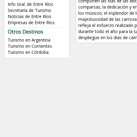
componen las filas de las dist
Info Gral. de Entre Ríos
comparsas; la dedicación y e
Secretaría de Turismo
los músicos; el esplendor de lo
Noticias de Entre Ríos
majestuosidad de las carrozas
Empresas de Entre Ríos
refleja el esfuerzo realizado
Otros Destinos
durante todo el año para la sa
despliegue en los días de carn
Turismo en Argentina
Turismo en Corrientes
Turismo en Córdoba