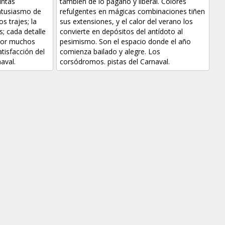
intas
también de lo pagano y liberal. Colores
ntusiasmo de
refulgentes en mágicas combinaciones tiñen
s trajes; la
sus extensiones, y el calor del verano los
; cada detalle
convierte en depósitos del antídoto al
 por muchos
pesimismo. Son el espacio donde el año
tisfacción del
comienza bailado y alegre. Los
aval.
corsódromos. pistas del Carnaval.