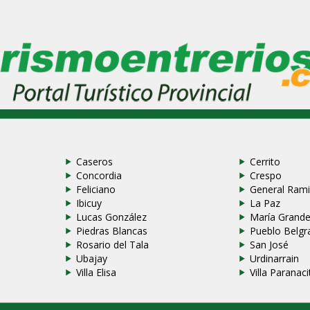
Caseros
Cerrito
Concordia
Crespo
Feliciano
General Rami
Ibicuy
La Paz
Lucas González
María Grand
Piedras Blancas
Pueblo Belgr
Rosario del Tala
San José
Ubajay
Urdinarrain
Villa Elisa
Villa Paranaci