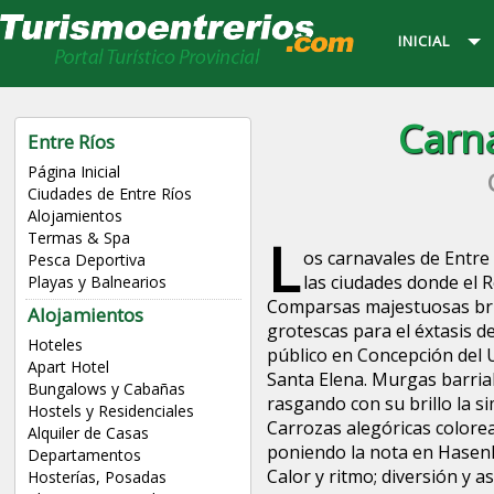
INICIAL
Carna
Entre Ríos
Página Inicial
Ciudades de Entre Ríos
Alojamientos
L
Termas & Spa
os carnavales de Entre 
Pesca Deportiva
las ciudades donde el 
Playas y Balnearios
Comparsas majestuosas br
Alojamientos
grotescas para el éxtasis d
Hoteles
público en Concepción del 
Apart Hotel
Santa Elena. Murgas barria
Bungalows y Cabañas
rasgando con su brillo la s
Hostels y Residenciales
Carrozas alegóricas colorea
Alquiler de Casas
poniendo la nota en Hase
Departamentos
Calor y ritmo; diversión y 
Hosterías, Posadas