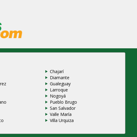
Chajarí
Diamante
rez
Gualeguay
Larroque
e
Nogoyá
ano
Pueblo Brugo
San Salvador
Valle María
to
Villa Urquiza