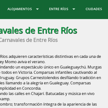
ALOJAMIENTOS
ENTRE RÍOS
CIUDADES
vales de Entre Ríos
Carnavales de Entre Ríos
Ríos adquieren características distintivas en cada una de
Rey Momo aviva el verano.
indando un espectáculo único en Gualeguaychú. Murgas
e todos en Victoria. Comparsas infantiles cautivando al
Uruguay. Grupos Carnestolendos desfilando tradición en
les llamando a la alegría en Gualeguay. Comparsas
implicidad en Concordia.
ndo las calles en Chajarí. Batucadas y música en vivo
nkamp.
asombro; transformación íntegra de la apariencia de las