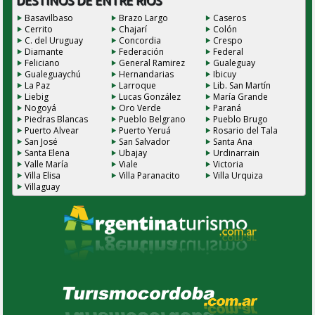
DESTINOS DE ENTRE RÍOS
Basavilbaso
Brazo Largo
Caseros
Cerrito
Chajarí
Colón
C. del Uruguay
Concordia
Crespo
Diamante
Federación
Federal
Feliciano
General Ramirez
Gualeguay
Gualeguaychú
Hernandarias
Ibicuy
La Paz
Larroque
Lib. San Martín
Liebig
Lucas González
María Grande
Nogoyá
Oro Verde
Paraná
Piedras Blancas
Pueblo Belgrano
Pueblo Brugo
Puerto Alvear
Puerto Yeruá
Rosario del Tala
San José
San Salvador
Santa Ana
Santa Elena
Ubajay
Urdinarrain
Valle María
Viale
Victoria
Villa Elisa
Villa Paranacito
Villa Urquiza
Villaguay