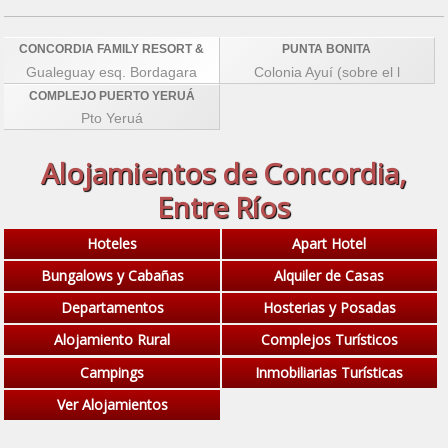
CONCORDIA FAMILY RESORT &
PUNTA BONITA
Gualeguay esq. Bordagara
Colonia Ayuí (sobre el l
COMPLEJO PUERTO YERUÁ
Pto Yeruá
Alojamientos de Concordia,
Entre Ríos
Hoteles
Apart Hotel
Bungalows y Cabañas
Alquiler de Casas
Departamentos
Hosterias y Posadas
Alojamiento Rural
Complejos Turísticos
Campings
Inmobiliarias Turísticas
Ver Alojamientos