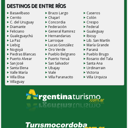
DESTINOS DE ENTRE RÍOS
Basavilbaso
Brazo Largo
Caseros
Cerrito
Chajarí
Colón
C. del Uruguay
Concordia
Crespo
Diamante
Federación
Federal
Feliciano
General Ramirez
Gualeguay
Gualeguaychú
Hernandarias
Ibicuy
La Paz
Larroque
Lib. San Martín
Liebig
Lucas González
María Grande
Nogoyá
Oro Verde
Paraná
Piedras Blancas
Pueblo Belgrano
Pueblo Brugo
Puerto Alvear
Puerto Yeruá
Rosario del Tala
San José
San Salvador
Santa Ana
Santa Elena
Ubajay
Urdinarrain
Valle María
Viale
Victoria
Villa Elisa
Villa Paranacito
Villa Urquiza
Villaguay