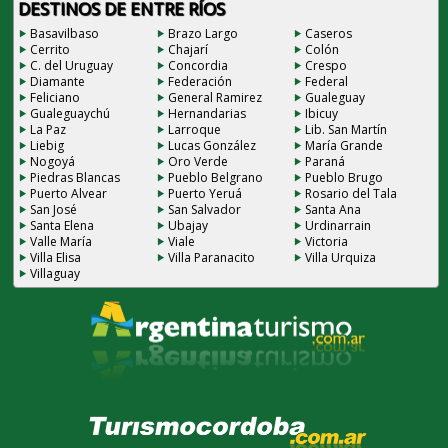
DESTINOS DE ENTRE RÍOS
Basavilbaso
Brazo Largo
Caseros
Cerrito
Chajarí
Colón
C. del Uruguay
Concordia
Crespo
Diamante
Federación
Federal
Feliciano
General Ramirez
Gualeguay
Gualeguaychú
Hernandarias
Ibicuy
La Paz
Larroque
Lib. San Martín
Liebig
Lucas González
María Grande
Nogoyá
Oro Verde
Paraná
Piedras Blancas
Pueblo Belgrano
Pueblo Brugo
Puerto Alvear
Puerto Yeruá
Rosario del Tala
San José
San Salvador
Santa Ana
Santa Elena
Ubajay
Urdinarrain
Valle María
Viale
Victoria
Villa Elisa
Villa Paranacito
Villa Urquiza
Villaguay