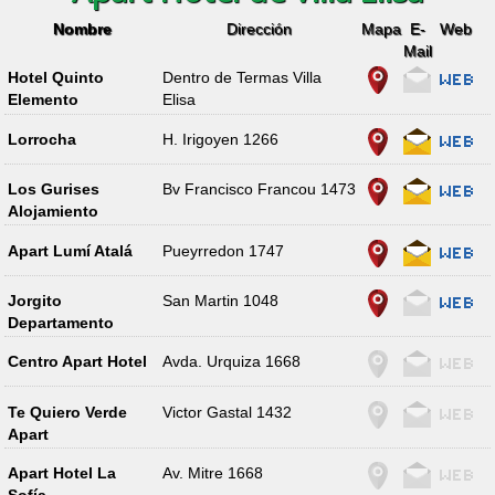
Nombre
Dirección
Mapa
E-
Web
Mail
Hotel Quinto
Dentro de Termas Villa
Elemento
Elisa
Lorrocha
H. Irigoyen 1266
Los Gurises
Bv Francisco Francou 1473
Alojamiento
Apart Lumí Atalá
Pueyrredon 1747
Jorgito
San Martin 1048
Departamento
Centro Apart Hotel
Avda. Urquiza 1668
Te Quiero Verde
Victor Gastal 1432
Apart
Apart Hotel La
Av. Mitre 1668