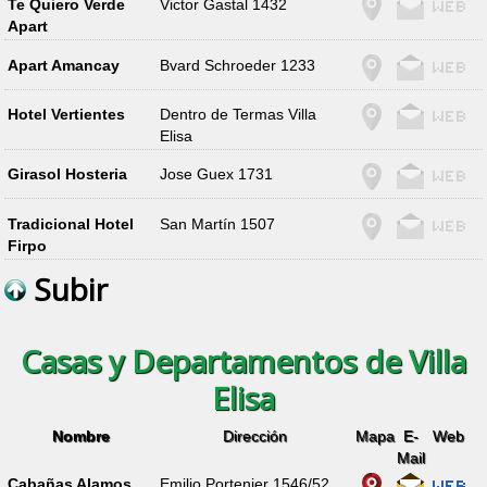
Te Quiero Verde
Victor Gastal 1432
Apart
Apart Amancay
Bvard Schroeder 1233
Hotel Vertientes
Dentro de Termas Villa
Elisa
Girasol Hosteria
Jose Guex 1731
Tradicional Hotel
San Martín 1507
Firpo
Subir
Casas y Departamentos de Villa
Elisa
Nombre
Dirección
Mapa
E-
Web
Mail
Cabañas Alamos
Emilio Portenier 1546/52