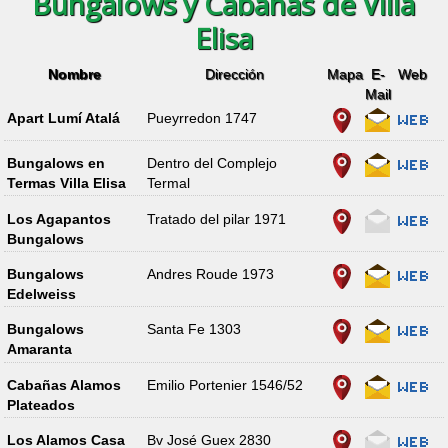
Bungalows y Cabañas de Villa
Elisa
Nombre
Dirección
Mapa
E-
Web
Mail
Apart Lumí Atalá
Pueyrredon 1747
Bungalows en
Dentro del Complejo
Termas Villa Elisa
Termal
Los Agapantos
Tratado del pilar 1971
Bungalows
Bungalows
Andres Roude 1973
Edelweiss
Bungalows
Santa Fe 1303
Amaranta
Cabañas Alamos
Emilio Portenier 1546/52
Plateados
Los Alamos Casa
Bv José Guex 2830