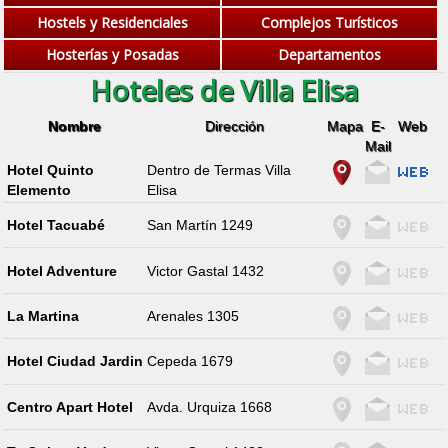
Hostels y Residenciales
Complejos Turísticos
Hosterías y Posadas
Departamentos
Hoteles de Villa Elisa
Nombre
Dirección
Mapa
E-
Web
Mail
Hotel Quinto
Dentro de Termas Villa
Elemento
Elisa
Hotel Tacuabé
San Martín 1249
Hotel Adventure
Victor Gastal 1432
La Martina
Arenales 1305
Hotel Ciudad Jardin
Cepeda 1679
Centro Apart Hotel
Avda. Urquiza 1668