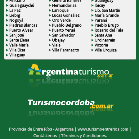
Feliciano
General Ramirez
Gualeguay
Gualeguaychú
Hernandarias
Ibicuy
La Paz
Larroque
Lib. San Martín
Liebig
Lucas González
María Grande
Nogoyá
Oro Verde
Paraná
Piedras Blancas
Pueblo Belgrano
Pueblo Brugo
Puerto Alvear
Puerto Yeruá
Rosario del Tala
San José
San Salvador
Santa Ana
Santa Elena
Ubajay
Urdinarrain
Valle María
Viale
Victoria
Villa Elisa
Villa Paranacito
Villa Urquiza
Villaguay
Provincia de Entre Ríos - Argentina |
www.turismoentrerios.com |
Contáctenos |
Términos y Condiciones.