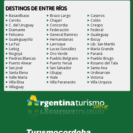
DESTINOS DE ENTRE RÍOS
Basavilbaso
Brazo Largo
Caseros
Cerrito
Chajarí
Colón
C. del Uruguay
Concordia
Crespo
Diamante
Federación
Federal
Feliciano
General Ramirez
Gualeguay
Gualeguaychú
Hernandarias
Ibicuy
La Paz
Larroque
Lib. San Martín
Liebig
Lucas González
María Grande
Nogoyá
Oro Verde
Paraná
Piedras Blancas
Pueblo Belgrano
Pueblo Brugo
Puerto Alvear
Puerto Yeruá
Rosario del Tala
San José
San Salvador
Santa Ana
Santa Elena
Ubajay
Urdinarrain
Valle María
Viale
Victoria
Villa Elisa
Villa Paranacito
Villa Urquiza
Villaguay