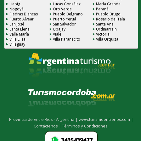
Liebig
Lucas González
María Grande
Nogoyá
Oro Verde
Paraná
Piedras Blancas
Pueblo Belgrano
Pueblo Brugo
Puerto Alvear
Puerto Yeruá
Rosario del Tala
San José
San Salvador
Santa Ana
Santa Elena
Ubajay
Urdinarrain
Valle María
Viale
Victoria
Villa Elisa
Villa Paranacito
Villa Urquiza
Villaguay
Provincia de Entre Ríos - Argentina |
www.turismoentrerios.com |
Contáctenos |
Términos y Condiciones.
3435439477