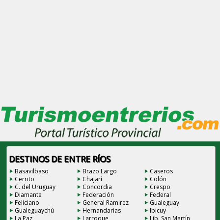
DESTINOS DE ENTRE RÍOS
Basavilbaso
Brazo Largo
Caseros
Cerrito
Chajarí
Colón
C. del Uruguay
Concordia
Crespo
Diamante
Federación
Federal
Feliciano
General Ramirez
Gualeguay
Gualeguaychú
Hernandarias
Ibicuy
La Paz
Larroque
Lib. San Martín