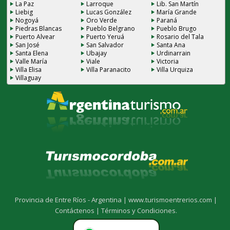
La Paz
Larroque
Lib. San Martín
Liebig
Lucas González
María Grande
Nogoyá
Oro Verde
Paraná
Piedras Blancas
Pueblo Belgrano
Pueblo Brugo
Puerto Alvear
Puerto Yeruá
Rosario del Tala
San José
San Salvador
Santa Ana
Santa Elena
Ubajay
Urdinarrain
Valle María
Viale
Victoria
Villa Elisa
Villa Paranacito
Villa Urquiza
Villaguay
Provincia de Entre Ríos - Argentina |
www.turismoentrerios.com |
Contáctenos |
Términos y Condiciones.