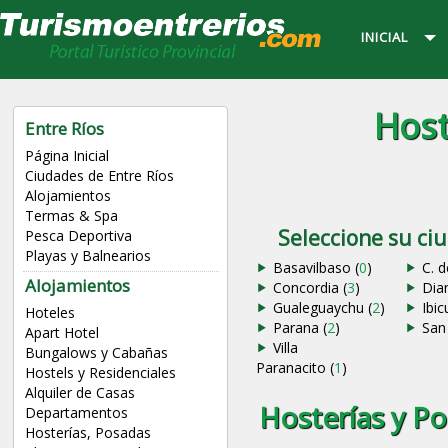
INICIAL
Host
Entre Ríos
Página Inicial
Ciudades de Entre Ríos
Alojamientos
Termas & Spa
Seleccione su ci
Pesca Deportiva
Playas y Balnearios
Basavilbaso (
0
)
C. d
Alojamientos
Concordia (
3
)
Dia
Gualeguaychu (
2
)
Ibic
Hoteles
Parana (
2
)
San 
Apart Hotel
Villa
Bungalows y Cabañas
Paranacito (
1
)
Hostels y Residenciales
Alquiler de Casas
Hosterías y Po
Departamentos
Hosterías, Posadas