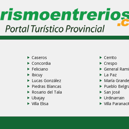
Caseros
Cerrito
Concordia
Crespo
Feliciano
General Rami
Ibicuy
La Paz
Lucas González
María Grand
Piedras Blancas
Pueblo Belgr
Rosario del Tala
San José
Ubajay
Urdinarrain
Villa Elisa
Villa Paranaci