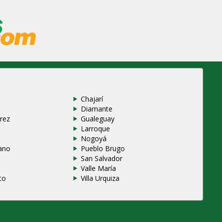
Chajarí
Diamante
rez
Gualeguay
Larroque
e
Nogoyá
ano
Pueblo Brugo
San Salvador
Valle María
to
Villa Urquiza