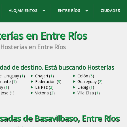
ALOJAMIENTOS
ENTRE RÍOS
CIUDADES
erías en Entre Ríos
Hosterías en Entre Ríos
udad de destino. Está buscando Hosterías
el Uruguay (
1
)
Chajari (
1
)
Colón (
5
)
mante (
1
)
Federación (
3
)
Gualeguay (
2
)
uy (
1
)
La Paz (
2
)
Liebig (
1
)
Jose (
1
)
Victoria (
2
)
Villa Elisa (
1
)
sadas de Basavilbaso, Entre Ríos