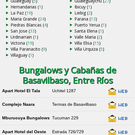
Gualeguay (
5
)
Gualeguaychu (
27
)
Hernandarias (
1
)
Ibicuy (
1
)
La Paz (
19
)
Liebig (
2
)
Maria Grande (
24
)
Parana (
13
)
Piedras Blancas (
4
)
Puerto Yerua (
1
)
San Jose (
33
)
Santa Elena (
1
)
Urdinarrain (
1
)
Valle Maria (
2
)
Victoria (
19
)
Villa Elisa (
15
)
Villa Paranacito (
9
)
Villa Urquiza (
5
)
Villaguay (
1
)
Bungalows y Cabañas de
Basavilbaso, Entre Ríos
Apart Hotel El Tala
Uchitel 1287
Complejo Naara
Termas de Basavilbaso
Mburucuya Bungalows
Tucuman 229
Apart Hotel del Oeste
Estrada 726/729