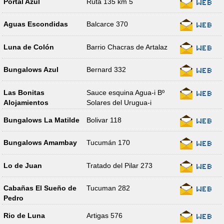
Portal Azul
Ruta 135 km 5
Aguas Escondidas
Balcarce 370
Luna de Colón
Barrio Chacras de Artalaz
Bungalows Azul
Bernard 332
Las Bonitas
Sauce esquina Agua-i Bº
Alojamientos
Solares del Urugua-i
Bungalows La Matilde
Bolivar 118
Bungalows Amambay
Tucumán 170
Lo de Juan
Tratado del Pilar 273
Cabañas El Sueño de
Tucuman 282
Pedro
Rio de Luna
Artigas 576