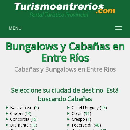
MENU
Bungalows y Cabañas en
Entre Ríos
Cabañas y Bungalows en Entre Ríos
Seleccione su ciudad de destino. Está
buscando Cabañas
Basavilbaso (
5
)
C. del Uruguay (
13
)
Chajari (
14
)
Colón (
91
)
Concordia (
15
)
Crespo (
1
)
Diamante (
10
)
Federación (
48
)