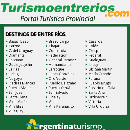
DESTINOS DE ENTRE RÍOS
Basavilbaso
Brazo Largo
Caseros
Cerrito
Chajarí
Colón
C. del Uruguay
Concordia
Crespo
Diamante
Federación
Federal
Feliciano
General Ramirez
Gualeguay
Gualeguaychú
Hernandarias
Ibicuy
La Paz
Larroque
Lib. San Martín
Liebig
Lucas González
María Grande
Nogoyá
Oro Verde
Paraná
Piedras Blancas
Pueblo Belgrano
Pueblo Brugo
Puerto Alvear
Puerto Yeruá
Rosario del Tala
San José
San Salvador
Santa Ana
Santa Elena
Ubajay
Urdinarrain
Valle María
Viale
Victoria
Villa Elisa
Villa Paranacito
Villa Urquiza
Villaguay