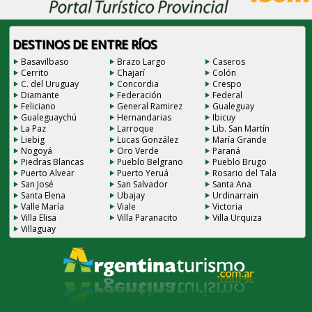
DESTINOS DE ENTRE RÍOS
Basavilbaso
Brazo Largo
Caseros
Cerrito
Chajarí
Colón
C. del Uruguay
Concordia
Crespo
Diamante
Federación
Federal
Feliciano
General Ramirez
Gualeguay
Gualeguaychú
Hernandarias
Ibicuy
La Paz
Larroque
Lib. San Martín
Liebig
Lucas González
María Grande
Nogoyá
Oro Verde
Paraná
Piedras Blancas
Pueblo Belgrano
Pueblo Brugo
Puerto Alvear
Puerto Yeruá
Rosario del Tala
San José
San Salvador
Santa Ana
Santa Elena
Ubajay
Urdinarrain
Valle María
Viale
Victoria
Villa Elisa
Villa Paranacito
Villa Urquiza
Villaguay