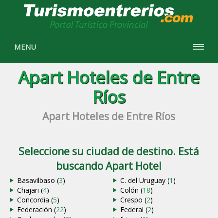
MENU
Apart Hoteles de Entre
Ríos
Apart Hoteles de Entre Ríos
Seleccione su ciudad de destino. Está
buscando Apart Hotel
Basavilbaso (
3
)
C. del Uruguay (
1
)
Chajari (
4
)
Colón (
18
)
Concordia (
5
)
Crespo (
2
)
Federación (
22
)
Federal (
2
)