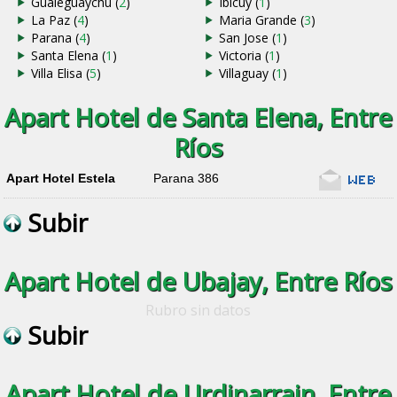
Gualeguaychu (
2
)
Ibicuy (
1
)
La Paz (
4
)
Maria Grande (
3
)
Parana (
4
)
San Jose (
1
)
Santa Elena (
1
)
Victoria (
1
)
Villa Elisa (
5
)
Villaguay (
1
)
Apart Hotel de Santa Elena, Entre
Ríos
Apart Hotel Estela
Parana 386
Subir
Apart Hotel de Ubajay, Entre Ríos
Rubro sin datos
Subir
Apart Hotel de Urdinarrain, Entre