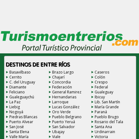
DESTINOS DE ENTRE RÍOS
Basavilbaso
Brazo Largo
Caseros
Cerrito
Chajarí
Colón
C. del Uruguay
Concordia
Crespo
Diamante
Federación
Federal
Feliciano
General Ramirez
Gualeguay
Gualeguaychú
Hernandarias
Ibicuy
La Paz
Larroque
Lib. San Martín
Liebig
Lucas González
María Grande
Nogoyá
Oro Verde
Paraná
Piedras Blancas
Pueblo Belgrano
Pueblo Brugo
Puerto Alvear
Puerto Yeruá
Rosario del Tala
San José
San Salvador
Santa Ana
Santa Elena
Ubajay
Urdinarrain
Valle María
Viale
Victoria