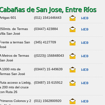
Cabañas de San Jose, Entre Ríos
Artigas 601
(011) 1541446443
250mts. de Termas
(03447) 423884
Villa San José
Frente a termas San
(345) 4127709
José
A Metros de Termas
((0223)) 156848043
San José
A 1000 mts de
(03447) 15 449639
Termas San José
Ruta acceso a Liebig,
(03487) 15 615912
a 200 mts del cruce
con Ruta 26
Primeros Colonos y 2
(011) 1562800920