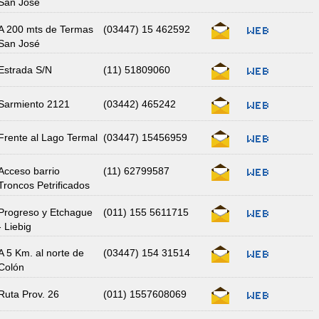
San José
A 200 mts de Termas
(03447) 15 462592
San José
Estrada S/N
(11) 51809060‬
Sarmiento 2121
(03442) 465242
Frente al Lago Termal
(03447) 15456959
Acceso barrio
(11) 62799587
Troncos Petrificados
Progreso y Etchague
(011) 155 5611715
- Liebig
A 5 Km. al norte de
(03447) 154 31514
Colón
Ruta Prov. 26
(011) 1557608069