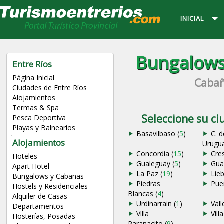
INICIAL
Bungalows
Entre Ríos
Página Inicial
Cabañ
Ciudades de Entre Ríos
Alojamientos
Termas & Spa
Seleccione su c
Pesca Deportiva
Playas y Balnearios
Basavilbaso (
5
)
C. d
Alojamientos
Urugua
Concordia (
15
)
Cre
Hoteles
Gualeguay (
5
)
Gua
Apart Hotel
La Paz (
19
)
Lieb
Bungalows y Cabañas
Piedras
Pue
Hostels y Residenciales
Blancas (
4
)
Alquiler de Casas
Urdinarrain (
1
)
Vall
Departamentos
Villa
Vill
Hosterías, Posadas
Paranacito (
9
)