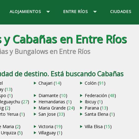
ALOJAMIENTOS
ENTRE RÍOS
CIUDADES
 y Cabañas en Entre Ríos
as y Bungalows en Entre Ríos
iudad de destino. Está buscando Cabañas
el
Chajari (
14
)
Colón (
91
)
y (
13
)
spo (
1
)
Diamante (
10
)
Federación (
48
)
leguaychu (
27
)
Hernandarias (
1
)
Ibicuy (
1
)
ig (
2
)
Maria Grande (
24
)
Parana (
13
)
rto Yerua (
1
)
San Jose (
33
)
Santa Elena (
1
)
e Maria (
2
)
Victoria (
19
)
Villa Elisa (
15
)
a Urquiza (
5
)
Villaguay (
1
)