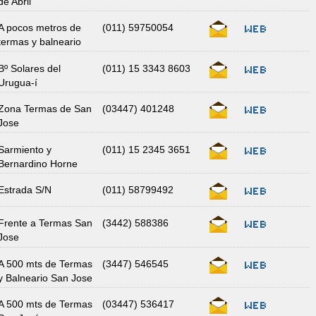
de Abril
A pocos metros de
(011) 59750054
termas y balneario
Bº Solares del
(011) 15 3343 8603
Urugua-í
Zona Termas de San
(03447) 401248
Jose
Sarmiento y
(011) 15 2345 3651
Bernardino Horne
Estrada S/N
(011) 58799492
Frente a Termas San
(3442) 588386
Jose
A 500 mts de Termas
(3447) 546545
y Balneario San Jose
A 500 mts de Termas
(03447) 536417