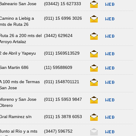
Balneario San Jose
(03442) 15 627333
Camino a Liebig a
(011) 15 6996 3026
mts de Ruta 26
Ruta 26 a 200 mts del
(3442) 629624
Arroyo Artalaz
2 de Abril y Yapeyu
(011) 1569513529
San Martin 686
(11) 59588609
A 100 mts de Termas
(011) 1548701121
San Jose
Moreno y San Jose
(011) 15 5953 9847
Obrero
Gral Ramirez s/n
(011) 15 3878 6053
Junto al Río y a mts
(3447) 596752