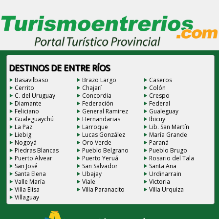
DESTINOS DE ENTRE RÍOS
Basavilbaso
Brazo Largo
Caseros
Cerrito
Chajarí
Colón
C. del Uruguay
Concordia
Crespo
Diamante
Federación
Federal
Feliciano
General Ramirez
Gualeguay
Gualeguaychú
Hernandarias
Ibicuy
La Paz
Larroque
Lib. San Martín
Liebig
Lucas González
María Grande
Nogoyá
Oro Verde
Paraná
Piedras Blancas
Pueblo Belgrano
Pueblo Brugo
Puerto Alvear
Puerto Yeruá
Rosario del Tala
San José
San Salvador
Santa Ana
Santa Elena
Ubajay
Urdinarrain
Valle María
Viale
Victoria
Villa Elisa
Villa Paranacito
Villa Urquiza
Villaguay