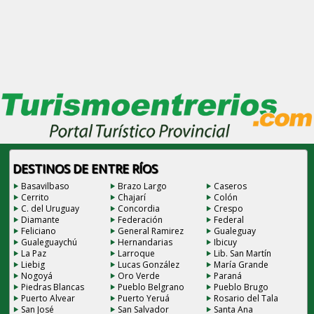
DESTINOS DE ENTRE RÍOS
Basavilbaso
Brazo Largo
Caseros
Cerrito
Chajarí
Colón
C. del Uruguay
Concordia
Crespo
Diamante
Federación
Federal
Feliciano
General Ramirez
Gualeguay
Gualeguaychú
Hernandarias
Ibicuy
La Paz
Larroque
Lib. San Martín
Liebig
Lucas González
María Grande
Nogoyá
Oro Verde
Paraná
Piedras Blancas
Pueblo Belgrano
Pueblo Brugo
Puerto Alvear
Puerto Yeruá
Rosario del Tala
San José
San Salvador
Santa Ana