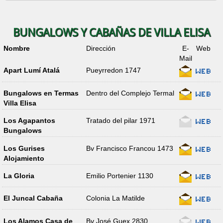
BUNGALOWS Y CABAÑAS DE VILLA ELISA
Nombre
Dirección
E-
Web
Mail
Apart Lumí Atalá
Pueyrredon 1747
Bungalows en Termas
Dentro del Complejo Termal
Villa Elisa
Los Agapantos
Tratado del pilar 1971
Bungalows
Los Gurises
Bv Francisco Francou 1473
Alojamiento
La Gloria
Emilio Portenier 1130
El Juncal Cabaña
Colonia La Matilde
Los Alamos Casa de
Bv José Guex 2830